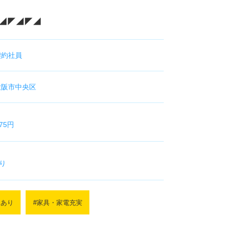
◢◤◢◤◢
契約社員
大阪市中央区
875円
り
払い制度あり
・休日・出張手当あり
用あり
#家具・家電充実
内支給
会社負担