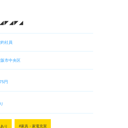
◢◤◢◤◢
契約社員
大阪市中央区
875円
り
払い制度あり
・休日・出張手当あり
用あり
#家具・家電充実