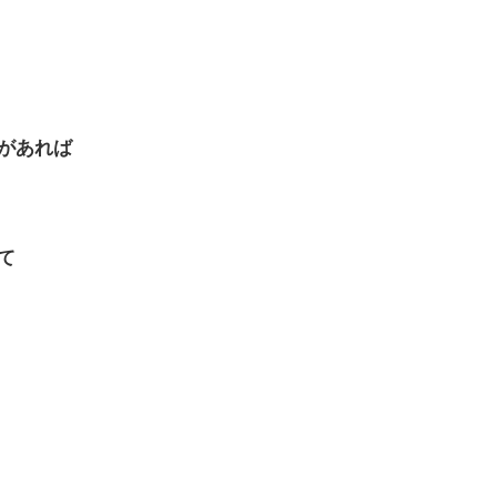
、
があれば
て