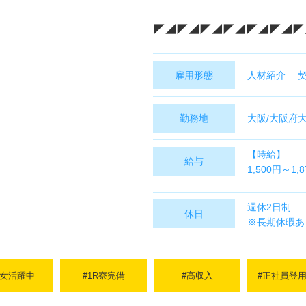
◤◢◤◢◤◢◤◢◤◢◤◢◤
雇用形態
人材紹介 
勤務地
大阪/大阪府
【時給】
給与
1,500円～1,
【月収例】
週休2日制
休日
292,000円～
※長期休暇あ
※昇給あり
※日払い・週
※残業・深夜
男女活躍中
#1R寮完備
#高収入
#正社員登
※交通費規定
※旅費は全額