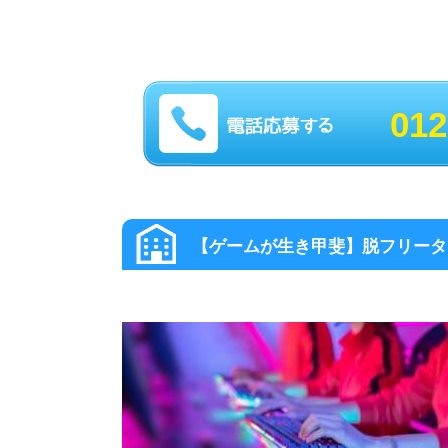
012
大阪その他 の高収入求人スグナ
【ゲームが生き甲斐】脱フリータ