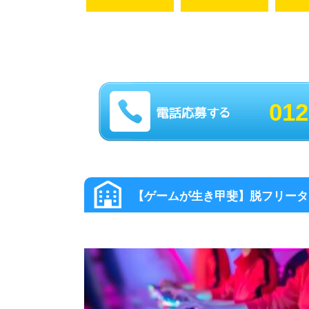
012
大阪その他 の高収入求人スグナ
【ゲームが生き甲斐】脱フリータ