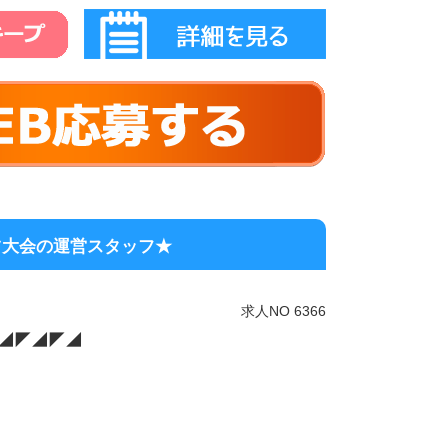
は食事付き
大阪その他 の高収入求人スグナビ
にオススメ／／
好きな人
の仕事で頑張りたい
けたい
ートすることに興味がある
仕事をしたい
ることが好き
に挑戦したい
場所へ飛び回りたい
ツ大会の運営スタッフ★
てはまった方は
ださい！
求人NO 6366
◢◤◢◤◢
事にして
躍しましょう♪
、