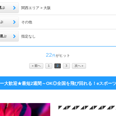
選ぶ
関西エリア > 大阪
ぶ
その他
選ぶ
指定なし
22
件
がヒット
« 前へ
1
2
3
次へ »
ビ
ー大歓迎★最短2週間～OK◎全国を飛び回れる！eスポー
◤◢◤◢◤◢◤◢◤◢◤◢◤