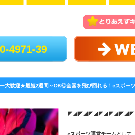
※交通費規定
※旅費は全額
※勤務時間内
＼＼こんな方
◎ゲームが大
◎ゲーム関係
0-4971-39
◎夢を追いか
◎選手をサポ
◎人と関わる
◎人をまとめ
◎新しいこと
◎いろいろな
ビ
ー大歓迎★最短2週間～OK◎全国を飛び回れる！eスポー
ひとつでも当
是非ご応募く
◤◢◤◢◤◢◤◢◤◢◤◢◤
「好き」を仕
自分らしく活
eスポーツ運営チームとして