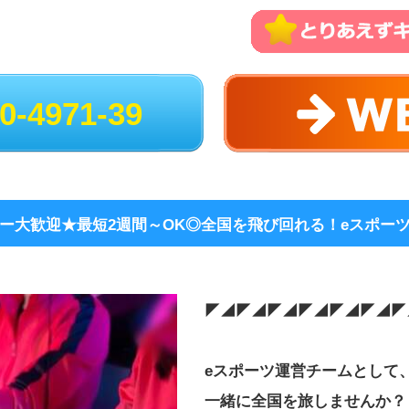
※勤務時間内
＼＼こんな方
◎ゲームが大
◎ゲーム関係
0-4971-39
◎夢を追いか
◎選手をサポ
◎人と関わる
◎人をまとめ
◎新しいこと
◎いろいろな
ビ
ー大歓迎★最短2週間～OK◎全国を飛び回れる！eスポー
ひとつでも当
是非ご応募く
◤◢◤◢◤◢◤◢◤◢◤◢◤
「好き」を仕
自分らしく活
eスポーツ運営チームとして
一緒に全国を旅しませんか？