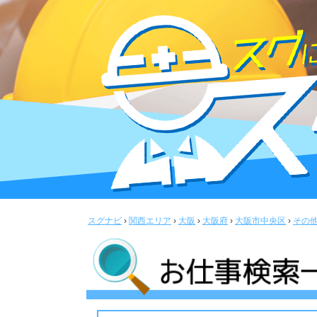
スグナビ
›
関西エリア
›
大阪
›
大阪府
›
大阪市中央区
›
その