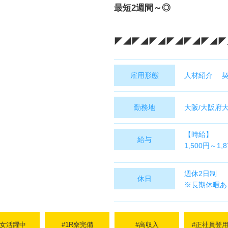
最短2週間～◎
◤◢◤◢◤◢◤◢◤◢◤◢◤
雇用形態
人材紹介 
勤務地
大阪/大阪府
【時給】
給与
1,500円～1,
【月収例】
週休2日制
休日
292,000円～
※長期休暇あ
※昇給あり
※日払い・週
※残業・深夜
男女活躍中
#1R寮完備
#高収入
#正社員登