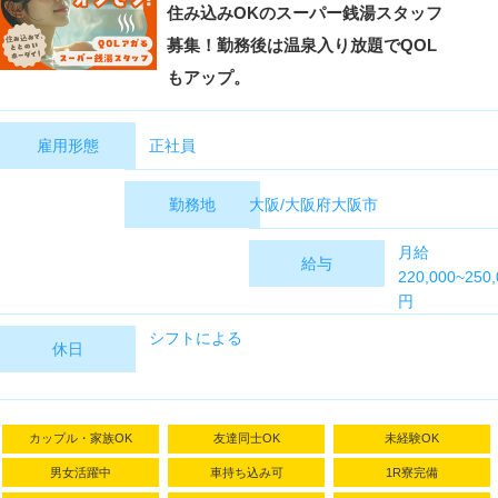
住み込みOKのスーパー銭湯スタッフ
募集！勤務後は温泉入り放題でQOL
もアップ。
正社員
雇用形態
大阪/大阪府大阪市
勤務地
月給
給与
220,000~250,
円
+各種手当+そ
シフトによる
休日
の他
【年収例】
348万円／入
カップル・家族OK
友達同士OK
未経験OK
社5年目（月
給270,000円
男女活躍中
車持ち込み可
1R寮完備
＋賞与）