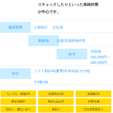
りチェックしたりといった単純作業
が中心です。
人材紹介 正社員
雇用形態
京都/京都府南丹市
勤務地
月収例
給与
260,000円～
280,000円
給与 240,000
シフト制|GW|夏季|年末年始|その他
休日
円～240,000
円
※4勤2休
※給与は、変
動基本給
カップル・家族OK
友達同士OK
未経験OK
(73,100円)と
調整手当
男女活躍中
車持ち込み可
1R寮完備
(1,300円)を含
日払い・週払いあり
高収入
正社員登用あり
みます。