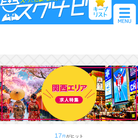
トップページ
お仕事検索
カンタンweb応募
キープリスト
注目求人情報
急募求人情報
17
件
がヒット