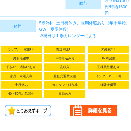
月収例31.6万
給与
円/時給1600
円
内訳：
5勤2休 土日祝休み、長期休暇あり（年末年始、
休日
162.75h＋残
GW、夏季休暇）
業20h＋交通
※祝日は工場カレンダーによる
費
※残業手当含
カップル・家族OK
友達同士OK
未経験OK
む
男女活躍中
車持ち込み可
1R寮完備
日払い・週払いあり
高収入
正社員登用あり
家具・家電充実
赴任交通費支給
インターネット可
土日休み
カンタン・軽作業
経験者優遇
40・50代も活躍中
日勤のみ