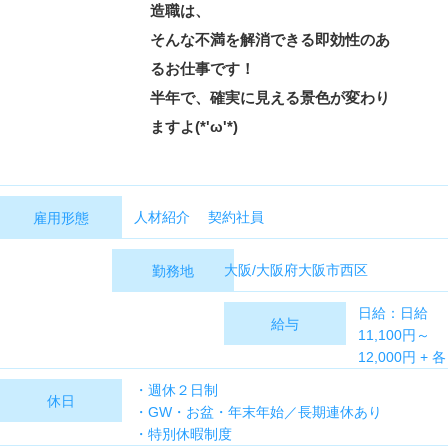
造職は、
そんな不満を解消できる即効性のあ
るお仕事です！
半年で、確実に見える景色が変わり
ますよ(*'ω'*)
人材紹介 契約社員
雇用形態
大阪/大阪府大阪市西区
勤務地
日給：日給
給与
11,100円～
12,000円 + 各
種手当
・週休２日制
休日
・GW・お盆・年末年始／長期連休あり
【月収例】
・特別休暇制度
358,000円～