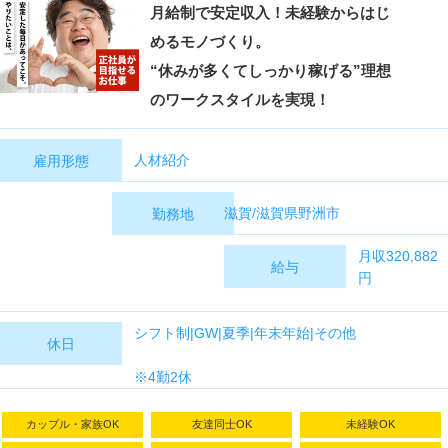
月給制で安定収入！未経験からはじ
めるモノづくり。
“休みが多くてしっかり稼げる”理想
のワークスタイルを実現！
人材紹介
雇用形態
滋賀/滋賀県野洲市
勤務地
月収320,882
給与
円
【月給】
シフト制|GW|夏季|年末年始|その他
休日
200,000～
220,000円
※4勤2休
【月収例】
320,882円
カップル・家族OK
友達同士OK
未経験OK
【月収内