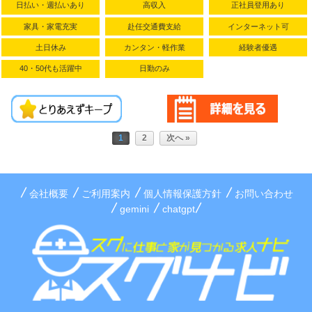
日払い・週払いあり
高収入
正社員登用あり
322万円／入
家具・家電充実
赴任交通費支給
インターネット可
社3年目（月
給250,000円
土日休み
カンタン・軽作業
経験者優遇
＋賞与）
40・50代も活躍中
日勤のみ
1
2
次へ »
会社概要
ご利用案内
個人情報保護方針
お問い合わせ
gemini
chatgpt