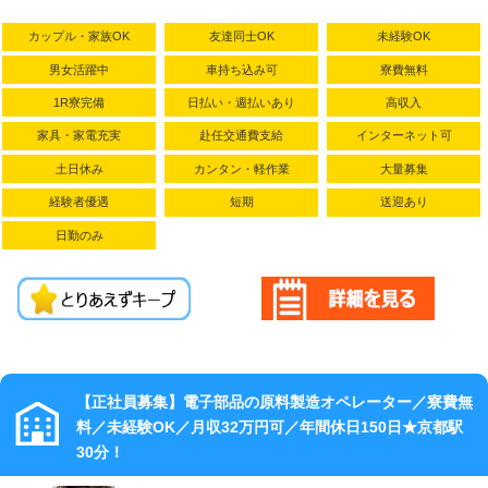
・有給休暇（入社6ヵ月後より取得可能）
続ければ定期
カップル・家族OK
友達同士OK
未経験OK
的に昇給あ
り！
男女活躍中
車持ち込み可
寮費無料
さらに、最大
1R寮完備
日払い・週払いあり
高収入
146万円の満
家具・家電充実
赴任交通費支給
インターネット可
期慰労金も受
け取れる★
土日休み
カンタン・軽作業
大量募集
経験者優遇
短期
送迎あり
日勤のみ
【正社員募集】電子部品の原料製造オペレーター／寮費無
料／未経験OK／月収32万円可／年間休日150日★京都駅
30分！