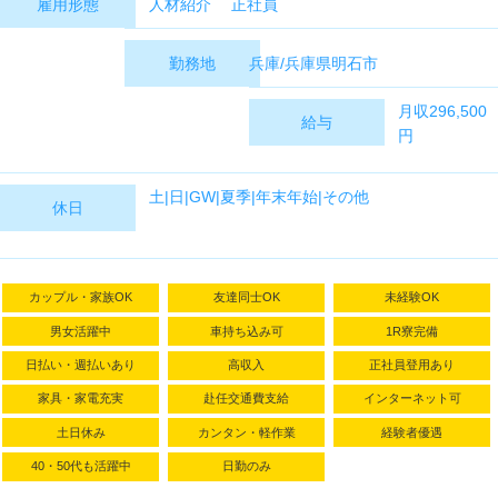
人材紹介 正社員
雇用形態
兵庫/兵庫県明石市
勤務地
月収296,500
給与
円
【時給】
土|日|GW|夏季|年末年始|その他
休日
1,400～1,750
円
【月収例】
296,500円
カップル・家族OK
友達同士OK
未経験OK
【月収内
訳】：1,400
男女活躍中
車持ち込み可
1R寮完備
円×160.00H
日払い・週払いあり
高収入
正社員登用あり
＋ 残業 1,750
家具・家電充実
赴任交通費支給
インターネット可
円×30.00H ＋
通勤手当
土日休み
カンタン・軽作業
経験者優遇
20,000円
40・50代も活躍中
日勤のみ