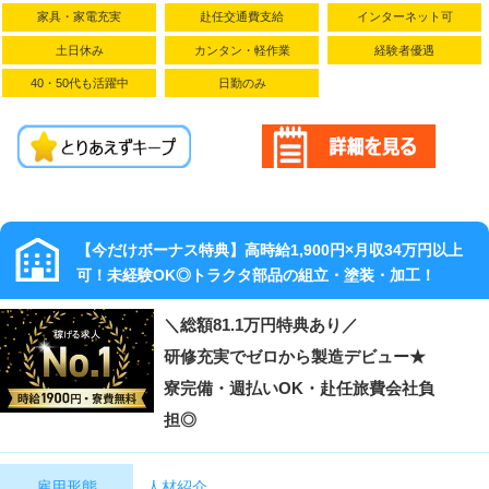
家具・家電充実
赴任交通費支給
インターネット可
※試用期間あ
り(2ヶ月)給与
土日休み
カンタン・軽作業
経験者優遇
変動なし
40・50代も活躍中
日勤のみ
【別途】
・時間外手当
・休日手当
・深夜手当
・通勤手当
（30,000円/
月）
【今だけボーナス特典】高時給1,900円×月収34万円以上
★昇給あり
可！未経験OK◎トラクタ部品の組立・塗装・加工！
（年1回）
★業績賞与あ
＼総額81.1万円特典あり／
り（年2回/6
研修充実でゼロから製造デビュー★
月・12月）
寮完備・週払いOK・赴任旅費会社負
担◎
人材紹介
雇用形態