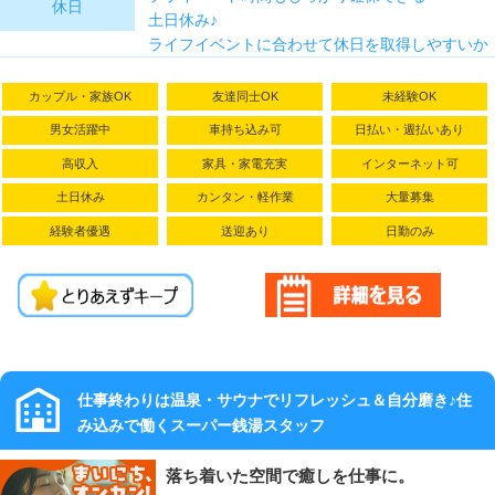
休日
上決定
土日休み♪
ライフイベントに合わせて休日を取得しやすいか
月収例：
ら、将来を見据えて働けます。
267,348円
カップル・家族OK
友達同士OK
未経験OK
【内訳/月給
・有給休暇
22万円+(残業
男女活躍中
車持ち込み可
日払い・週払いあり
・特別休暇（慶弔休暇）
時給1,691円
高収入
家具・家電充実
インターネット可
・夏季休暇
×20H)
・年末年始休暇
土日休み
カンタン・軽作業
大量募集
+(休日出勤
・産前産後休暇
時給1,691円
経験者優遇
送迎あり
日勤のみ
・子の看護休暇
×8H)】
・介護休暇
・育児・介護休業
・昇給：年1
・裁判所休暇
回
・賞与：年2
回（夏、冬）
仕事終わりは温泉・サウナでリフレッシュ＆自分磨き♪住
み込みで働くスーパー銭湯スタッフ
落ち着いた空間で癒しを仕事に。