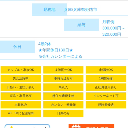
兵庫/兵庫県姫路市
勤務地
月収例
給与
300,000円～
320,000円
時給 1,400円
4勤2休
休日
～1,400円
★年間休日130日★
※試用期間あ
※会社カレンダーによる
り(2週間)時給
【その他長期休暇あり】
変動なし
ゴールデンウィーク、夏季休暇、冬季休暇
カップル・家族OK
友達同士OK
未経験OK
男女活躍中
車持ち込み可
1R寮完備
日払い・週払いあり
高収入
正社員登用あり
家具・家電充実
赴任交通費支給
インターネット可
土日休み
カンタン・軽作業
経験者優遇
40・50代も活躍中
日勤のみ