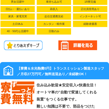
訳】：
男女活躍中
車持ち込み可
1R寮完備
200,000円 ＋
日払い・週払いあり
高収入
正社員登用あり
残業 1,543円
家具・家電充実
赴任交通費支給
インターネット可
×32.00H ＋
深夜 309円
土日休み
カンタン・軽作業
経験者優遇
×48.00H ＋
40・50代も活躍中
日勤のみ
通勤手当
20,000円
昇給制度あり
（年次ベース
アップ）
日払い制度あ
【寮費＆水光熱費0円】トランスミッション製造スタッフ
り
／月収27万円可／無料送迎あり／未経験OK！
各種手当（残
業・深夜・休
住み込み歓迎★安定収入×快適生活！
出・通勤・赴
オートマ車の“自動で変速してくれる
任・住宅）
退職金制度
装置”をつくる仕事です。
（在籍3年以
難しい知識は不要で、部品をつけた
上）