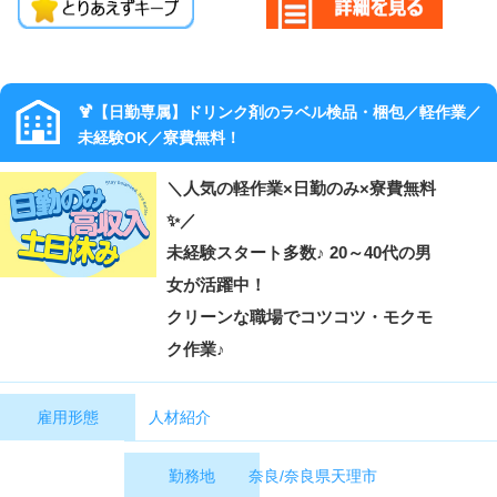
🍹【日勤専属】ドリンク剤のラベル検品・梱包／軽作業／
未経験OK／寮費無料！
＼人気の軽作業×日勤のみ×寮費無料
✨／
未経験スタート多数♪ 20～40代の男
女が活躍中！
クリーンな職場でコツコツ・モクモ
ク作業♪
人材紹介
雇用形態
奈良/奈良県天理市
勤務地