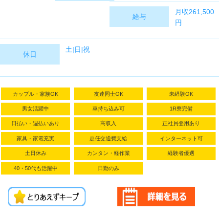
月収261,500
給与
円
【時給】
土|日|祝
休日
1,400～1,750
円
【月収例】
261,500円
カップル・家族OK
友達同士OK
未経験OK
【月収内
訳】：1,400
男女活躍中
車持ち込み可
1R寮完備
円×160.00H
日払い・週払いあり
高収入
正社員登用あり
＋ 残業 1,750
家具・家電充実
赴任交通費支給
インターネット可
円×10.00H ＋
通勤手当
土日休み
カンタン・軽作業
経験者優遇
20,000円
40・50代も活躍中
日勤のみ