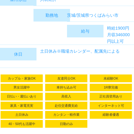
茨城/茨城県つくばみらい市
勤務地
時給1900円
給与
月収346000
円以上可
155Ｈ＋残業
土日休み※職場カレンダー、配属先による
休日
2375円×10Ｈ
＋深夜475円
×60Ｈ
カップル・家族OK
友達同士OK
未経験OK
男女活躍中
車持ち込み可
1R寮完備
日払い・週払いあり
高収入
正社員登用あり
家具・家電充実
赴任交通費支給
インターネット可
土日休み
カンタン・軽作業
経験者優遇
40・50代も活躍中
日勤のみ