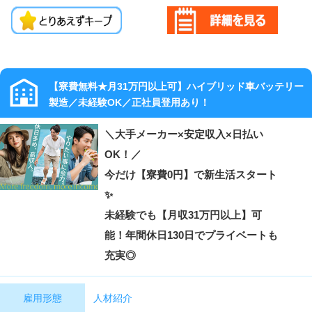
【寮費無料★月31万円以上可】ハイブリッド車バッテリー
製造／未経験OK／正社員登用あり！
＼大手メーカー×安定収入×日払い
OK！／
今だけ【寮費0円】で新生活スタート
✨
未経験でも【月収31万円以上】可
能！年間休日130日でプライベートも
充実◎
人材紹介
雇用形態