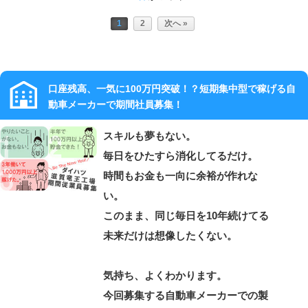
即入寮特集
1
2
次へ »
関西特集
口座残高、一気に100万円突破！？短期集中型で稼げる自
面接会に行こう
動車メーカーで期間社員募集！
スキルも夢もない。
よくある質問
毎日をひたすら消化してるだけ。
時間もお金も一向に余裕が作れな
インタビュー
い。
このまま、同じ毎日を10年続けてる
Instagram
未来だけは想像したくない。
Twitter
気持ち、よくわかります。
今回募集する自動車メーカーでの製
Facebook