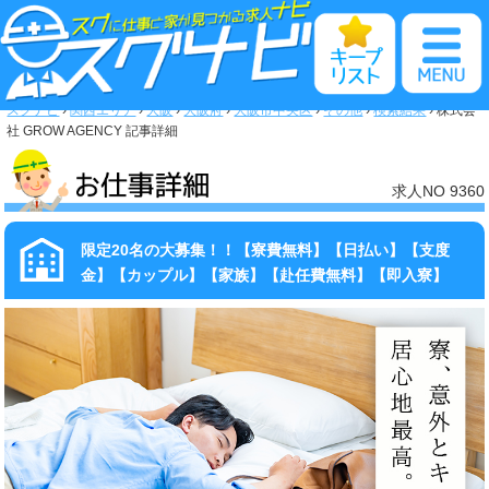
トップページ
お仕事検索
スグナビ
›
関西エリア
›
大阪
›
大阪府
›
大阪市中央区
›
その他
›
検索結果
›
株式会
社 GROW AGENCY 記事詳細
カンタンweb応募
求人NO 9360
キープリスト
限定20名の大募集！！【寮費無料】【日払い】【支度
注目求人情報
金】【カップル】【家族】【赴任費無料】【即入寮】
急募求人情報
即入寮特集
関西特集