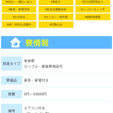
#日払い・週払いあり
#高収入
#正社員登用あり
#家具・家電充実
#赴任交通費支給
#インターネット可
#土日休み
#カンタン・軽作業
#経験者優遇
#40・50代も活躍中
#日勤のみ
単身寮
部屋タイプ
カップル・家族寮相談可
寮備品
家具・家電付き
寮費
0円～43500円
エアコン付き
備考