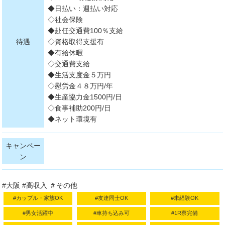
◆日払い：週払い対応
◇社会保険
◆赴任交通費100％支給
待遇
◇資格取得支援有
◆有給休暇
◇交通費支給
◆生活支度金５万円
◇慰労金４８万円/年
◆生産協力金1500円/日
◇食事補助200円/日
◆ネット環境有
キャンペー
ン
#大阪 #高収入 ＃その他
#カップル・家族OK
#友達同士OK
#未経験OK
#男女活躍中
#車持ち込み可
#1R寮完備