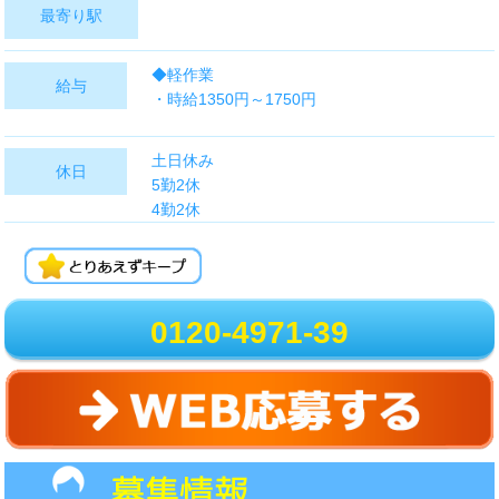
最寄り駅
◆軽作業
給与
・時給1350円～1750円
※勤務地により異なります。
土日休み
休日
5勤2休
◆高収入
4勤2休
・時給1450円～2050円
■GW、夏季、冬季など長期休暇あり
・日給12000円～15000円以上
※その他にも数多くの給与金額がございますの
で
0120-4971-39
ご相談ください(^^）