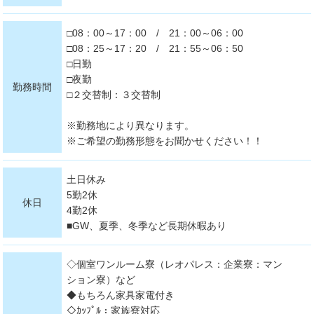
□08：00～17：00 / 21：00～06：00
□08：25～17：20 / 21：55～06：50
□日勤
□夜勤
勤務時間
□２交替制：３交替制
※勤務地により異なります。
※ご希望の勤務形態をお聞かせください！！
土日休み
5勤2休
休日
4勤2休
■GW、夏季、冬季など長期休暇あり
◇個室ワンルーム寮（レオパレス：企業寮：マン
ション寮）など
◆もちろん家具家電付き
◇ｶｯﾌﾟﾙ：家族寮対応