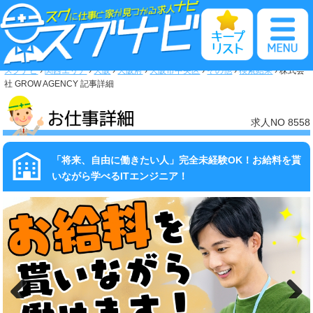
トップページ
お仕事検索
スグナビ
›
関西エリア
›
大阪
›
大阪府
›
大阪市中央区
›
その他
›
検索結果
›
株式会
社 GROW AGENCY 記事詳細
カンタンweb応募
求人NO 8558
キープリスト
「将来、自由に働きたい人」完全未経験OK！お給料を貰
注目求人情報
いながら学べるITエンジニア！
急募求人情報
即入寮特集
関西特集