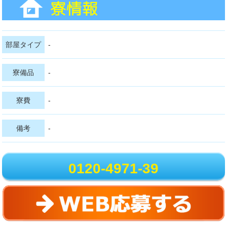
部屋タイプ
-
寮備品
-
寮費
-
備考
-
0120-4971-39