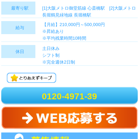
最寄り駅
[1]大阪メトロ御堂筋線 心斎橋駅 [2]大阪メトロ
長堀鶴見緑地線 長堀橋駅
【月給】210,000円～500,000円
給与
※昇給あり
※平均残業時間10時間
※交通費全額支給
土日休み
休日
シフト制
【こんな方にオススメ★】
※完全週休2日制
・手に職を付けたい
※配属先による
・ITに興味がある
※夏季・GW・年末年始休暇
・新しいことに挑戦したい
※有給休暇
・独学でITについて学んでいた
※慶弔休暇
・将来フリーランスとして働きたい
0120-4971-39
※産休育休休暇
・安定のキャリを築いていきたい