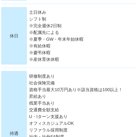
土日休み
シフト制
※完全週休2日制
※配属先による
休日
※夏季・GW・年末年始休暇
※有給休暇
※慶弔休暇
※産休育休休暇
研修制度あり
社会保険完備
資格手当最大10万円あり※該当資格は100以上！
昇給あり
残業手当あり
交通費全額支給
U・Iターン支援あり
オフィスカジュアルOK
リファラル採用制度
待遇
社内・社外FA制度