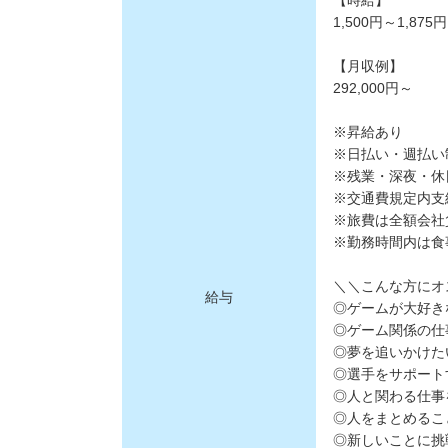
【時給】
1,500円～1,875円
【月収例】
292,000円～
※昇給あり
※日払い・週払い
※残業・深夜・休
※交通費規定内支
※旅費は全額会社
※勤務時間内は食
＼＼こんな方にオ
給与
◎ゲームが大好き
◎ゲーム関係の仕
◎夢を追いかけた
◎選手をサポート
◎人と関わる仕事
◎人をまとめるこ
◎新しいことに挑