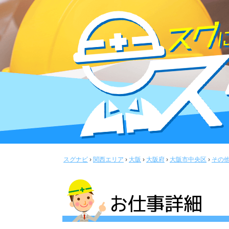
スグナビ
›
関西エリア
›
大阪
›
大阪府
›
大阪市中央区
›
その