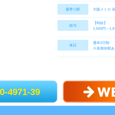
最寄り駅
大阪メトロ 
【時給】
給与
1,500円～1,
【月収例】
週休2日制
休日
292,000円～
※長期休暇あ
※昇給あり
※日払い・週
※残業・深夜
※交通費規定
※旅費は全額
※勤務時間内
0-4971-39
＼＼こんな方
◎ゲームが大
◎ゲーム関係
◎夢を追いか