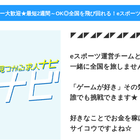
ー大歓迎★最短2週間～OK◎全国を飛び回れる！eスポー
◤◢◤◢◤◢◤◢◤◢
eスポーツ運営チーム
一緒に全国を旅しませ
「ゲームが好き」その
誰でも挑戦できます★
好きなことでお金を稼
サイコウですよね☆