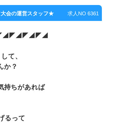
ツ大会の運営スタッフ★
求人NO 6361
◤◢◤◢◤◢◤◢
として、
んか？
気持ちがあれば
げるって