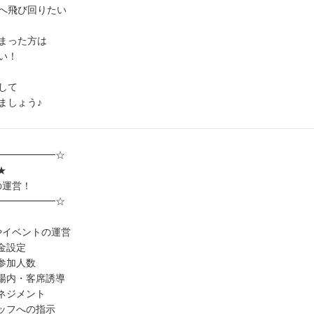
へ飛び回りたい
まった方は
い！
して
ましょう♪
━━━━━━☆
★
の運営！
━━━━━━☆
やイベントの運営
金設定
参加人数
場内・客席誘導
ネジメント
ッフへの指示