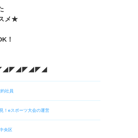
た
スメ★
OK！
◤◢◤◢◤◢◤◢
契約社員
見！eスポーツ大会の運営
中央区