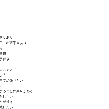
制度あり
日・出張手当あり
給
負担
事付き
ススメ／／
な人
事で頑張りたい
い
することに興味がある
をしたい
とが好き
戦したい