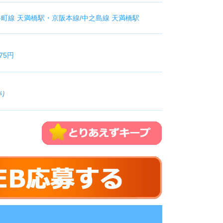
谷町線 天満橋駅・京阪本線/中之島線 天満橋駅
875円
り
払い制度あり
・休日・出張手当あり
内支給
会社負担
は食事付き
にオススメ／／
好きな人
の仕事で頑張りたい
けたい