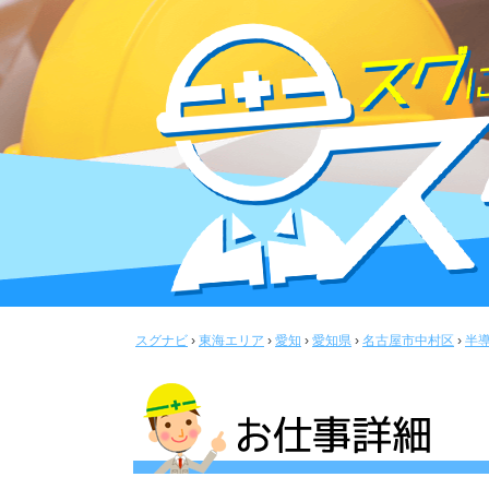
スグナビ
›
東海エリア
›
愛知
›
愛知県
›
名古屋市中村区
›
半