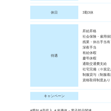
休日
3勤3休
昇給昇格
社会保険・雇用保
残業・休出手当有
深夜手当
有給休暇
待遇
慶弔休暇
通勤交通費支給
社宅完備（※規定
制服貸与（制服着
資格取得制度あり
キャンペーン
#愛知 #高収入 ＃半導体・電子部品関連