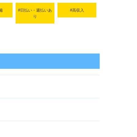
備
#日払い・週払いあ
#高収入
り