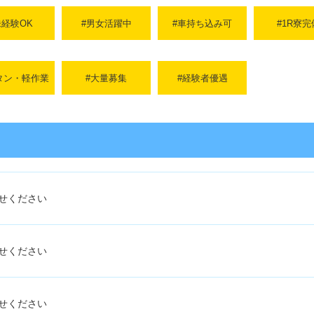
未経験OK
#男女活躍中
#車持ち込み可
#1R寮完
タン・軽作業
#大量募集
#経験者優遇
せください
せください
せください