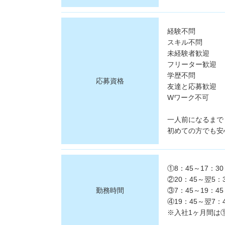
経験不問
スキル不問
未経験者歓迎
フリーター歓迎
学歴不問
応募資格
友達と応募歓迎
Wワーク不可
一人前になるまで
初めての方でも安
①8：45～17：30
②20：45～翌5：3
勤務時間
③7：45～19：45
④19：45～翌7：4
※入社1ヶ月間は